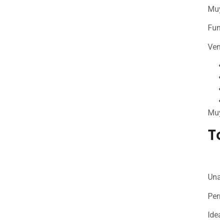
Muy
Fun
Ven
Muy
T
Una
Per
Ide