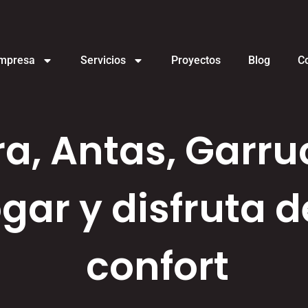
mpresa
Servicios
Proyectos
Blog
C
a, Antas, Garru
gar y disfruta d
confort