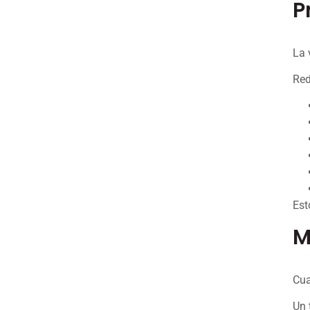
P
La 
Red
Est
M
Cua
Un 