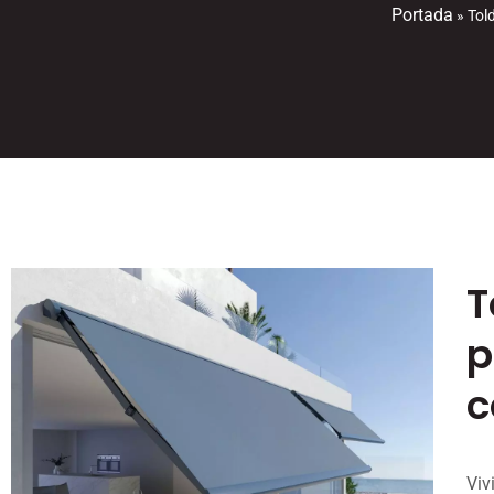
Portada
»
Told
T
p
c
Viv