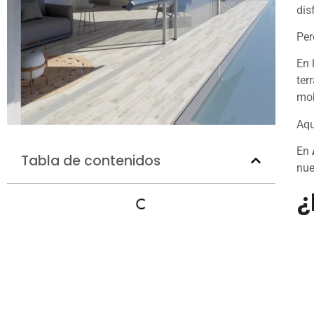
dis
Per
En 
ter
mob
Aqu
En
Tabla de contenidos
nue
¿