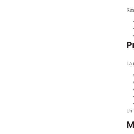
Res
P
La 
Un 
M