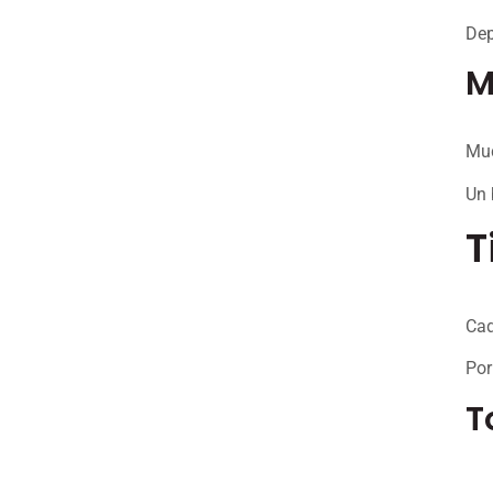
Dep
M
Muc
Un 
T
Cad
Por
T